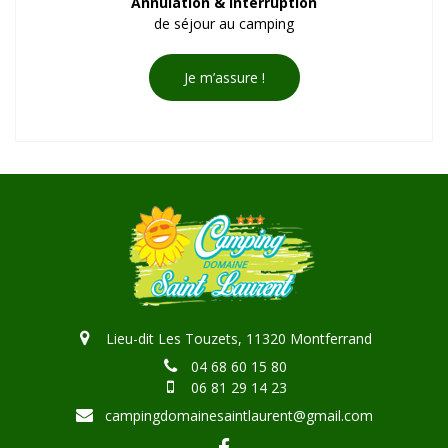
Annulation & Interruption
de séjour au camping
Je m’assure !
Lieu-dit Les Touzets, 11320 Montferrand
04 68 60 15 80
06 81 29 14 23
campingdomainesaintlaurent@gmail.com