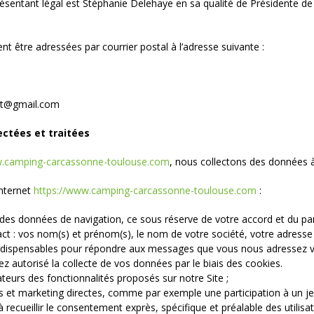
entant légal est Stéphanie Delehaye en sa qualité de Président
 être adressées par courrier postal à l’adresse suivante :
ent@gmail.com
ectées et traitées
w.camping-carcassonne-toulouse.com
, nous collectons des données à 
internet
https://www.camping-carcassonne-toulouse.com
:
 des données de navigation, ce sous réserve de votre accord et du pa
ct : vos nom(s) et prénom(s), le nom de votre société, votre adresse 
indispensables pour répondre aux messages que vous nous adressez vi
z autorisé la collecte de vos données par le biais des cookies.
isateurs des fonctionnalités proposés sur notre Site ;
s et marketing directes, comme par exemple une participation à un je
recueillir le consentement exprès, spécifique et préalable des utilisa