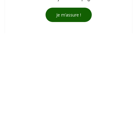
Je m’assure !
Lieu-dit Les Touzets, 11320 Montferrand
04 68 60 15 80
06 81 29 14 23
campingdomainesaintlaurent@gmail.com